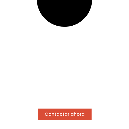
ciente con el míni
Descubre nuestras estufa
das o necesitas asesoramiento, estaré encantado 
elegir la mejor estufa para tu hogar.
Contactar ahora