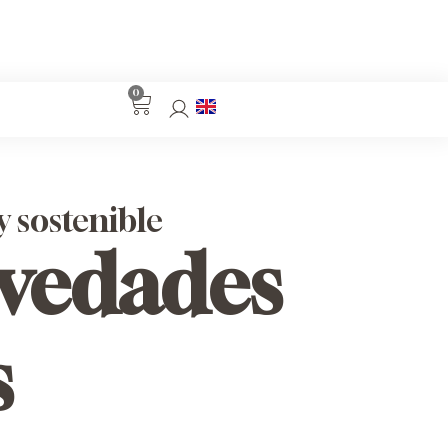
0
y sostenible
ovedades
s