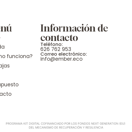
nú
Información de
contacto
o
Teléfono:
da
626 762 953
Correo electrónico:
o funciona?
info@ember.eco
ajas
upuesto
acto