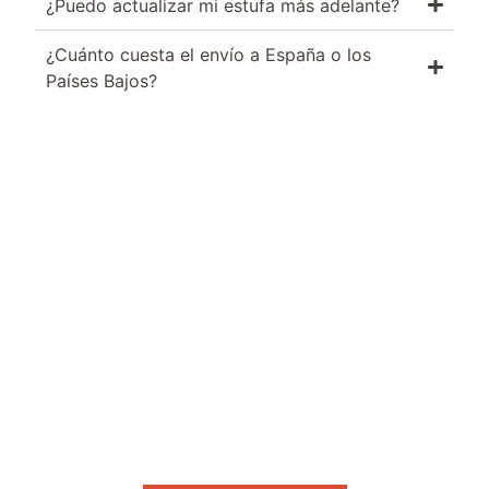
¿Puedo actualizar mi estufa más adelante?
¿Cuánto cuesta el envío a España o los
Países Bajos?
Calor eficiente
con el mínimo
consumo
Descubre nuestras estufas
Si tienes dudas o necesitas
asesoramiento, estaré encantado de
ayudarte a elegir la mejor estufa para tu
hogar.