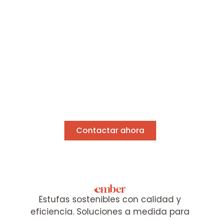
con el mínimo
consumo
Descubre nuestras estufas
Si tienes dudas o necesitas
asesoramiento, estaré encantado de
ayudarte a elegir la mejor estufa para tu
hogar.
Contactar ahora
Estufas sostenibles con calidad y
eficiencia. Soluciones a medida para