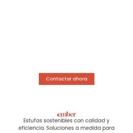
con el mínimo
consumo
Descubre nuestras estufas
Si tienes dudas o necesitas
asesoramiento, estaré encantado de
ayudarte a elegir la mejor estufa para tu
hogar.
Contactar ahora
Estufas sostenibles con calidad y
eficiencia. Soluciones a medida para