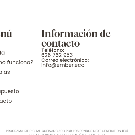
nú
Información de
contacto
o
Teléfono:
da
626 762 953
Correo electrónico:
o funciona?
info@ember.eco
ajas
upuesto
acto