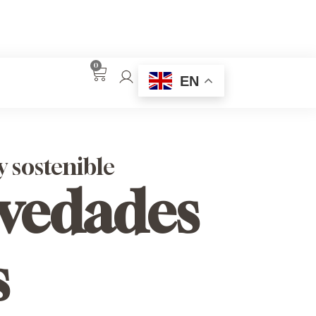
0
EN
y sostenible
ovedades
s