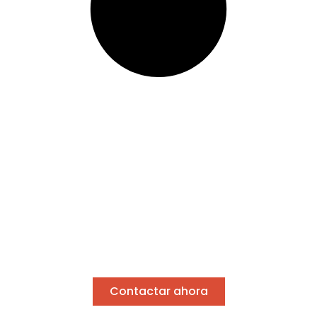
ciente con el míni
Descubre nuestras estufa
das o necesitas asesoramiento, estaré encantado 
elegir la mejor estufa para tu hogar.
Contactar ahora